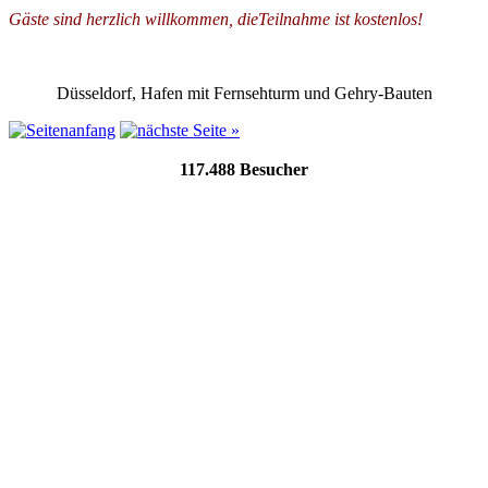
Gäste sind herzlich willkommen, dieTeilnahme ist kostenlos!
Düsseldorf, Hafen mit Fernsehturm und Gehry-Bauten
117.488
Besucher
seit 06.01.2025
Willkommen beim Düsseldorfer Verein für Familienkunde e.
V.
Informationen
Genealogischer Blog
Veranstaltungen und Termine
Veröffentlichungen
Düsseldorfer Kirchenbücher
Düsseldorfer Adressbücher
Düsseldorfer Sterberegister 1874/76 - 1938
Golzheimer Friedhof - Grabmale 1800 bis 1828
Düsseldorfer Bürgerbücher
Bibliothek